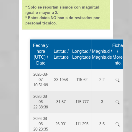
* Solo se reportan sismos con magnitud
igual o mayor a 2.
* Estos datos NO han sido revisados por
personal técnico.
Fecha y
Ficha
hora
Latitud /
Longitud /
Magnitud /
/
(UTC) /
Latitude
Longitude
Magnitude
More
Date
Info.
2026-08-
07
33.1958
-115.62
2.2
10:51:09
2026-08-
06
31.57
-115.777
3
22:38:39
2026-08-
06
26.901
-111.295
3.5
20:23:35