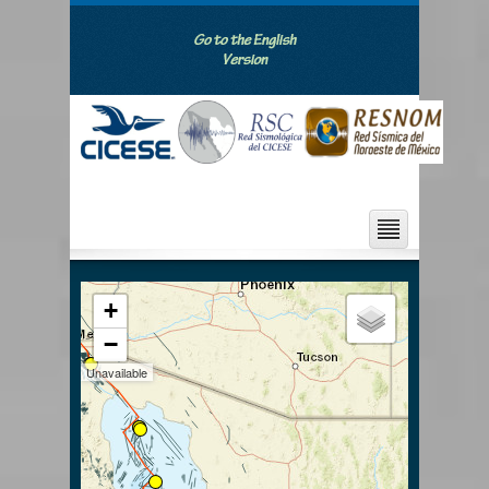
+
−
Unavailable