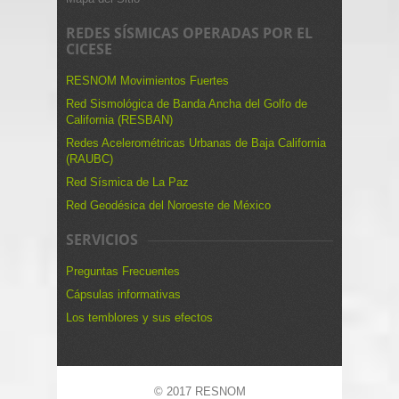
REDES SÍSMICAS OPERADAS POR EL
CICESE
RESNOM Movimientos Fuertes
Red Sismológica de Banda Ancha del Golfo de
California (RESBAN)
Redes Acelerométricas Urbanas de Baja California
(RAUBC)
Red Sísmica de La Paz
Red Geodésica del Noroeste de México
SERVICIOS
Preguntas Frecuentes
Cápsulas informativas
Los temblores y sus efectos
© 2017 RESNOM