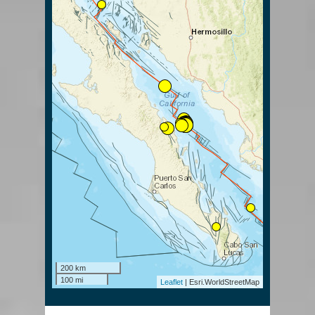
200 km
100 mi
Leaflet
| Esri.WorldStreetMap