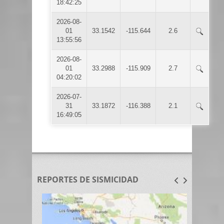
18:42:25
2026-08-
01
33.1542
-115.644
2.6
13:55:56
2026-08-
01
33.2988
-115.909
2.7
04:20:02
2026-07-
31
33.1872
-116.388
2.1
16:49:05
REPORTES DE SISMICIDAD