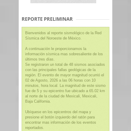
REPORTE PRELIMINAR
Bienvenidos al reporte sismológico de la Red
Sísmica del Noroeste de México.
A continuación le proporcionamos la
información sísmica mas sobresaliente de los
últimos tres días.
Se registraron un total de 48 sismos asociados
con las principales fallas geológicas de la
región. El evento de mayor magnitud ocurrió el
02 de Agosto, 2026 a las 06 horas con 10
minutos, hora local. La magnitud de este sismo
fue de 5 y su epicentro fue ubicado a 65.02 km
al norte de la ciudad de Mexicali, Mexicali,
Baja California.
Ubíquese en los epicentros del mapa y
presione el botón izquierdo del ratón para
encontrar mas información de los eventos
reportados.