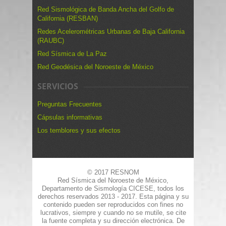
Red Sismológica de Banda Ancha del Golfo de
California (RESBAN)
Redes Acelerométricas Urbanas de Baja California
(RAUBC)
Red Sísmica de La Paz
Red Geodésica del Noroeste de México
SERVICIOS
Preguntas Frecuentes
Cápsulas informativas
Los temblores y sus efectos
© 2017 RESNOM
Red Sísmica del Noroeste de México,
Departamento de Sismología CICESE, todos los
derechos reservados 2013 - 2017. Esta página y su
contenido pueden ser reproducidos con fines no
lucrativos, siempre y cuando no se mutile, se cite
la fuente completa y su dirección electrónica. De